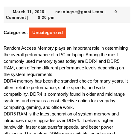
March
nekolagsc@gm
March 11, 2026
nekolagsc@gmail.com
0
|
|
11,
Comment
9:20 pm
|
2026
Categories:
Uncategorized
Random Access Memory plays an important role in determining
the overall performance of a PC or laptop. Among the most
commonly used memory types today are DDR4 and DDR5
RAM, each offering different performance levels depending on
the system requirements.
DDR4 memory has been the standard choice for many years. It
offers reliable performance, stable speeds, and wide
compatibility. DDR4 is commonly found in older and mid range
systems and remains a cost effective option for everyday
computing, gaming, and office work.
DDR5 RAM is the latest generation of system memory and
introduces major upgrades over DDR4. It delivers higher
bandwidth, faster data transfer speeds, and better power
efficiency. This makes DDR5 more suitable for advanced