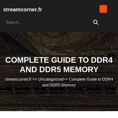
Skip
to
streamcorner.fr
content
Search
Skip
for:
to
content
COMPLETE GUIDE TO DDR4
AND DDR5 MEMORY
streamcorner.fr
>>
Uncategorized
>>
Complete Guide to DDR4
and DDR5 Memory