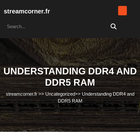
Skip
to
streamcorner.fr
content
Search
Skip
for:
to
content
UNDERSTANDING DDR4 AND
DDR5 RAM
streamcorner.fr
>>
Uncategorized
>>
Understanding DDR4 and
DDR5 RAM