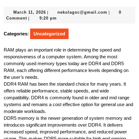
March
nekolagsc@gm
March 11, 2026
nekolagsc@gmail.com
0
|
|
11,
Comment
9:20 pm
|
2026
Categories:
Uncategorized
RAM plays an important role in determining the speed and
responsiveness of a computer system. Among the most
commonly used memory types today are DDR4 and DDR5
RAM, each offering different performance levels depending on
the user’s needs.
DDR4 RAM has been the standard choice for many years. It
offers reliable performance, stable speeds, and wide
compatibility. DDR4 is commonly found in older and mid range
systems and remains a cost effective option for general use and
moderate workloads.
DDR5 memory is the newer generation of system memory and
introduces significant improvements over DDR4. It delivers
increased speed, improved performance, and reduced power
usage. This makes DDR5 more suitable for high end gaming,