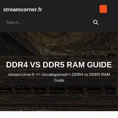
Skip
to
streamcorner.fr
content
Search
Skip
for:
to
content
DDR4 VS DDR5 RAM GUIDE
streamcorner.fr
>>
Uncategorized
>>
DDR4 vs DDR5 RAM
Guide