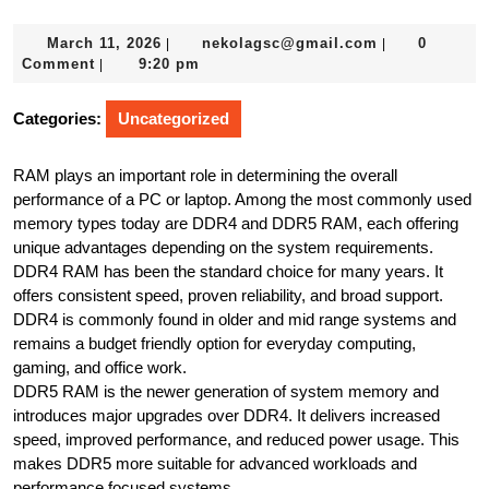
March
nekolagsc@gm
March 11, 2026
nekolagsc@gmail.com
0
|
|
11,
Comment
9:20 pm
|
2026
Categories:
Uncategorized
RAM plays an important role in determining the overall
performance of a PC or laptop. Among the most commonly used
memory types today are DDR4 and DDR5 RAM, each offering
unique advantages depending on the system requirements.
DDR4 RAM has been the standard choice for many years. It
offers consistent speed, proven reliability, and broad support.
DDR4 is commonly found in older and mid range systems and
remains a budget friendly option for everyday computing,
gaming, and office work.
DDR5 RAM is the newer generation of system memory and
introduces major upgrades over DDR4. It delivers increased
speed, improved performance, and reduced power usage. This
makes DDR5 more suitable for advanced workloads and
performance focused systems.